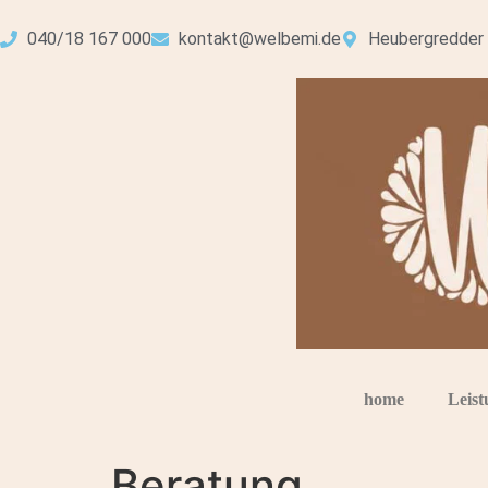
040/18 167 000
kontakt@welbemi.de
Heubergredder
home
Leist
Beratung