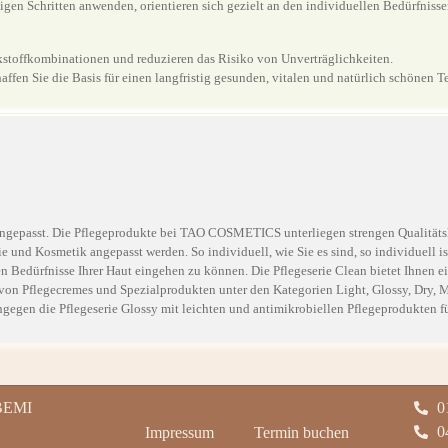
ligen Schritten anwenden, orientieren sich gezielt an den individuellen Bedürfniss
kstoffkombinationen und reduzieren das Risiko von Unverträglichkeiten.
fen Sie die Basis für einen langfristig gesunden, vitalen und natürlich schönen Te
angepasst. Die Pflegeprodukte bei TAO COSMETICS unterliegen strengen Qualitäts
 und Kosmetik angepasst werden. So individuell, wie Sie es sind, so individuell is
 Bedürfnisse Ihrer Haut eingehen zu können. Die Pflegeserie Clean bietet Ihnen e
on Pflegecremes und Spezialprodukten unter den Kategorien Light, Glossy, Dry,
egen die Pflegeserie Glossy mit leichten und antimikrobiellen Pflegeprodukten fü
BEMI
0
0
Impressum
Termin buchen