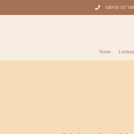
040/18 167 00
Home
Leistun