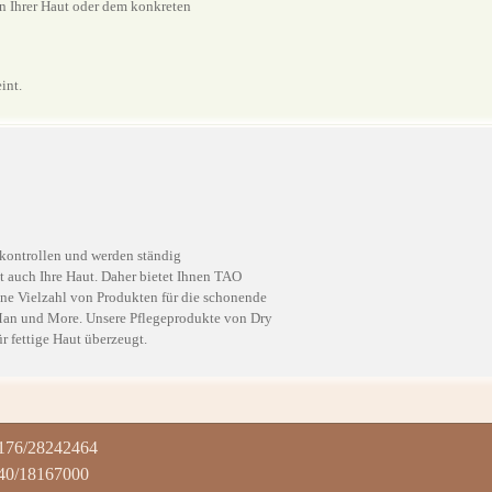
en Ihrer Haut oder dem konkreten
int.
kontrollen und werden ständig
t auch Ihre Haut. Daher bietet Ihnen TAO
ine Vielzahl von Produkten für die schonende
 Man und More. Unsere Pflegeprodukte von Dry
r fettige Haut überzeugt.
176/28242464
40/18167000