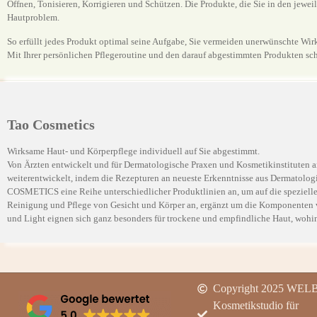
Öffnen, Tonisieren, Korrigieren und Schützen. Die Produkte, die Sie in den jewei
Hautproblem.
So erfüllt jedes Produkt optimal seine Aufgabe, Sie vermeiden unerwünschte Wir
Mit Ihrer persönlichen Pflegeroutine und den darauf abgestimmten Produkten schaf
Tao Cosmetics
Wirksame Haut- und Körperpflege individuell auf Sie abgestimmt.
Von Ärzten entwickelt und für Dermatologische Praxen und Kosmetikinstituten 
weiterentwickelt, indem die Rezepturen an neueste Erkenntnisse aus Dermatologie
COSMETICS eine Reihe unterschiedlicher Produktlinien an, um auf die speziellen
Reinigung und Pflege von Gesicht und Körper an, ergänzt um die Komponenten v
und Light eignen sich ganz besonders für trockene und empfindliche Haut, wohing
Copyright 2025 WEL
Kosmetikstudio für