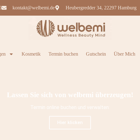
0
kontakt@welbemi.de
Heubergredder 34, 22297 Hamburg
gen
Kosmetik
Termin buchen
Gutschein
Über Mich
Lassen Sie sich von welbemi überzeugen!
Termin online buchen und verwalten:
Hier klicken