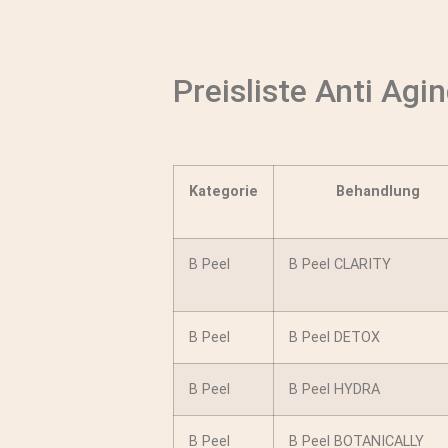
Preisliste Anti A
Kategorie
Behandlung
B Peel
B Peel CLARITY
B Peel
B Peel DETOX
B Peel
B Peel HYDRA
B Peel
B Peel BOTANICALLY