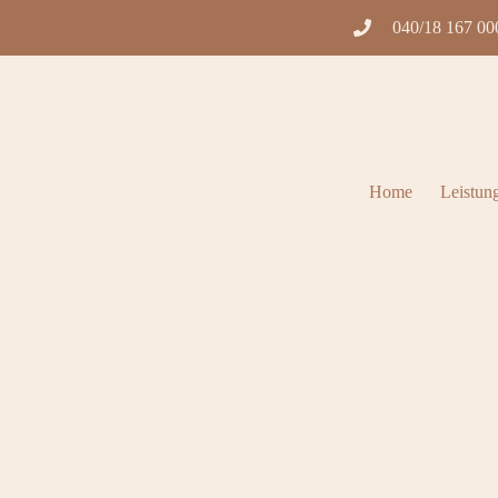
040/18 167 00
Home
Leistun